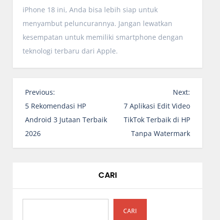
iPhone 18 ini, Anda bisa lebih siap untuk
menyambut peluncurannya. Jangan lewatkan
kesempatan untuk memiliki smartphone dengan
teknologi terbaru dari Apple.
N
Previous:
Next:
a
5 Rekomendasi HP
7 Aplikasi Edit Video
v
Android 3 Jutaan Terbaik
TikTok Terbaik di HP
i
2026
Tanpa Watermark
g
a
s
CARI
i
p
o
CARI