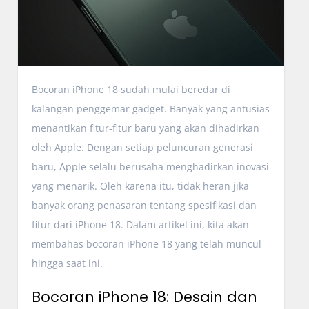
Bocoran iPhone 18 sudah mulai beredar di
kalangan penggemar gadget. Banyak yang antusias
menantikan fitur-fitur baru yang akan dihadirkan
oleh Apple. Dengan setiap peluncuran generasi
baru, Apple selalu berusaha menghadirkan inovasi
yang menarik. Oleh karena itu, tidak heran jika
banyak orang penasaran tentang spesifikasi dan
fitur dari iPhone 18. Dalam artikel ini, kita akan
membahas bocoran iPhone 18 yang telah muncul
hingga saat ini.
Bocoran iPhone 18: Desain dan