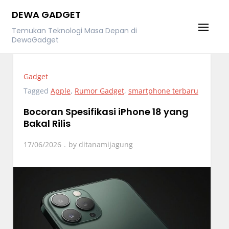
Skip
DEWA GADGET
to
Temukan Teknologi Masa Depan di
content
DewaGadget
Gadget
Tagged
Apple
,
Rumor Gadget
,
smartphone terbaru
Bocoran Spesifikasi iPhone 18 yang
Bakal Rilis
17/06/2026
by
ditanamijagung