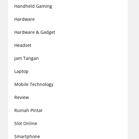
Handheld Gaming
Hardware
Hardware & Gadget
Headset
Jam Tangan
Laptop
Mobile Technology
Review
Rumah Pintar
Slot Online
Smartphone