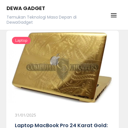
Skip
DEWA GADGET
to
Temukan Teknologi Masa Depan di
content
DewaGadget
Laptop
31/01/2025
Laptop MacBook Pro 24 Karat Gold: