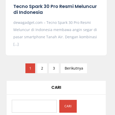
Tecno Spark 30 Pro Resmi Meluncur
di Indonesia
dewagadget.com – Tecno Spark 30 Pro Resmi
Meluncur di Indonesia membawa angin segar di
pasar smartphone Tanah Air. Dengan kombinasi
[…]
P
1
2
3
Berikutnya
a
g
i
CARI
n
a
CARI
s