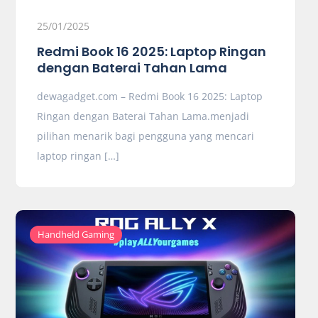
25/01/2025
Redmi Book 16 2025: Laptop Ringan
dengan Baterai Tahan Lama
dewagadget.com – Redmi Book 16 2025: Laptop
Ringan dengan Baterai Tahan Lama.menjadi
pilihan menarik bagi pengguna yang mencari
laptop ringan […]
Handheld Gaming