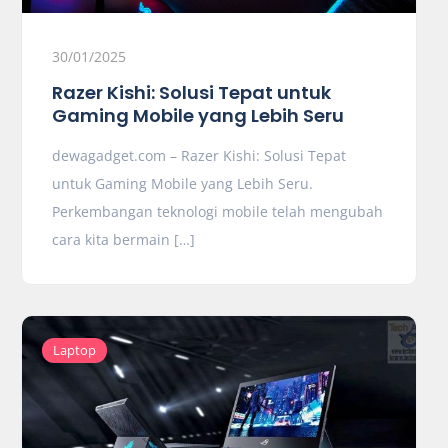
30/01/2025
Razer Kishi: Solusi Tepat untuk
Gaming Mobile yang Lebih Seru
dewagadget.com – Razer Kishi: Solusi Tepat
untuk Gaming Mobile yang Lebih Seru.
Perkembangan teknologi mobile telah mengubah
cara kita bermain […]
Laptop