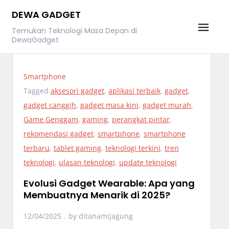
Skip
DEWA GADGET
to
Temukan Teknologi Masa Depan di
content
DewaGadget
Smartphone
Tagged
aksesori gadget
,
aplikasi terbaik
,
gadget
,
gadget canggih
,
gadget masa kini
,
gadget murah
,
Game Genggam
,
gaming
,
perangkat pintar
,
rekomendasi gadget
,
smartphone
,
smartphone
terbaru
,
tablet gaming
,
teknologi terkini
,
tren
teknologi
,
ulasan teknologi
,
update teknologi
Evolusi Gadget Wearable: Apa yang
Membuatnya Menarik di 2025?
12/04/2025
by
ditanamijagung