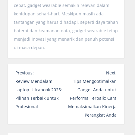
cepat, gadget wearable semakin relevan dalam
kehidupan sehari-hari. Meskipun masih ada
tantangan yang harus dihadapi, seperti daya tahan
baterai dan keamanan data, gadget wearable tetap
menjadi inovasi yang menarik dan penuh potensi
di masa depan.
N
Previous:
Next:
a
Review Mendalam
Tips Mengoptimalkan
v
Laptop Ultrabook 2025:
Gadget Anda untuk
i
Pilihan Terbaik untuk
Performa Terbaik: Cara
g
Profesional
Memaksimalkan Kinerja
a
Perangkat Anda
s
i