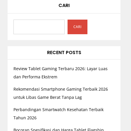
p
CARI
o
s
CARI
RECENT POSTS
Review Tablet Gaming Terbaru 2026: Layar Luas
dan Performa Ekstrem
Rekomendasi Smartphone Gaming Terbaik 2026
untuk Libas Game Berat Tanpa Lag
Perbandingan Smartwatch Kesehatan Terbaik
Tahun 2026
Bocoran Spesifikasi dan Harga Tablet Flagship