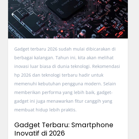
Gadget terbaru 2026 sudah mulai dibicarakan di
berbagai kalangan. Tahun ini, kita akan melihat
inovasi luar biasa di dunia teknologi. Rekomendasi
hp 2026 dan teknologi terbaru hadir untuk
memenuhi kebutuhan pengguna modern. Selain
memberikan performa yang lebih baik, gadget-
gadget ini juga menawarkan fitur canggih yang
membuat hidup lebih praktis.
Gadget Terbaru: Smartphone
Inovatif di 2026