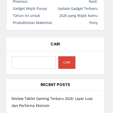
N
Previous:
Next:
a
Gadget Wajib Punya
Update Gadget Terbaru
v
Tahun Ini untuk
2026 yang Wajib Kamu
i
Produktivitas Maksimal
Puny
g
a
s
CARI
i
p
o
CARI
s
RECENT POSTS
Review Tablet Gaming Terbaru 2026: Layar Luas
dan Performa Ekstrem