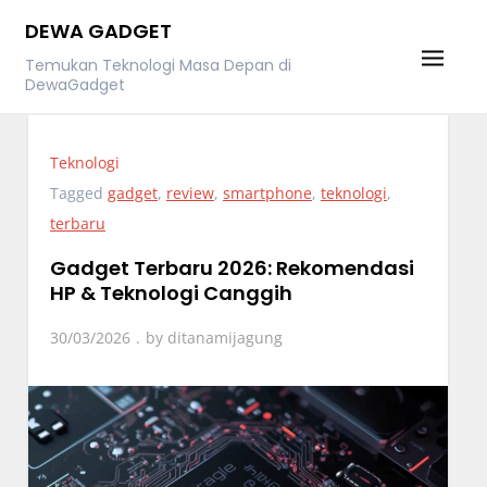
Skip
DEWA GADGET
to
Temukan Teknologi Masa Depan di
content
DewaGadget
Teknologi
Tagged
gadget
,
review
,
smartphone
,
teknologi
,
terbaru
Gadget Terbaru 2026: Rekomendasi
HP & Teknologi Canggih
30/03/2026
by
ditanamijagung