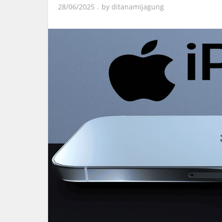
28/06/2025
by
ditanamijagung