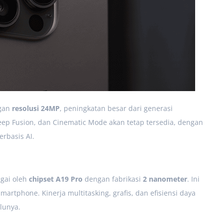
ngan
resolusi 24MP
, peningkatan besar dari generasi
Deep Fusion, dan Cinematic Mode akan tetap tersedia, dengan
basis AI.
agai oleh
chipset A19 Pro
dengan fabrikasi
2 nanometer
. Ini
rtphone. Kinerja multitasking, grafis, dan efisiensi daya
lunya.