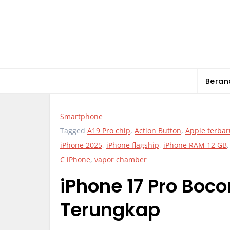
Skip
to
content
Beran
Smartphone
Tagged
A19 Pro chip
,
Action Button
,
Apple terbar
iPhone 2025
,
iPhone flagship
,
iPhone RAM 12 GB
C iPhone
,
vapor chamber
iPhone 17 Pro Boco
Terungkap