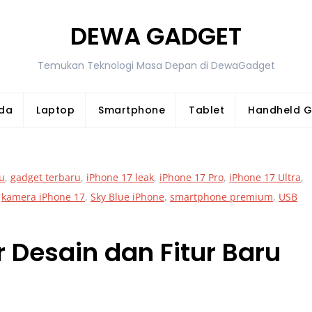
DEWA GADGET
Temukan Teknologi Masa Depan di DewaGadget
da
Laptop
Smartphone
Tablet
Handheld 
u
,
gadget terbaru
,
iPhone 17 leak
,
iPhone 17 Pro
,
iPhone 17 Ultra
,
,
kamera iPhone 17
,
Sky Blue iPhone
,
smartphone premium
,
USB
r Desain dan Fitur Baru