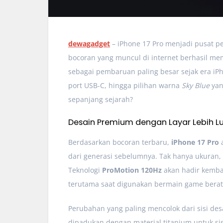
dewagadget
– iPhone 17 Pro menjadi pusat pe
bocoran yang muncul di internet berhasil me
sebagai pembaruan paling besar sejak era iP
port USB-C, hingga pilihan warna
Sky Blue
yan
sepanjang sejarah?
Desain Premium dengan Layar Lebih L
Berdasarkan bocoran terbaru,
iPhone 17 Pro
a
dari generasi sebelumnya. Tak hanya ukuran, 
Teknologi
ProMotion 120Hz
akan hadir kemba
terutama saat digunakan bermain game berat 
Perubahan yang paling mencolok dari sisi de
dipadukan dengan material titanium untuk si