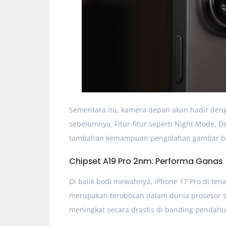
Sementara itu, kamera depan akan hadir de
sebelumnya. Fitur-fitur seperti Night Mode, 
tambahan kemampuan pengolahan gambar ber
Chipset A19 Pro 2nm: Performa Ganas
Di balik bodi mewahnya, iPhone 17 Pro di ten
merupakan terobosan dalam dunia prosesor sma
meningkat secara drastis di banding pendahu