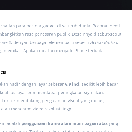
rhatian para pecinta gadget di seluruh dunia. Bocoran demi
mbangkitkan rasa penasaran publik. Desainnya disebut-sebut
hone X, dengan berbagai elemen baru seperti
Action Button
,
g memikat. Apakah ini akan menjadi iPhone terbaik
uas
kan hadir dengan layar sebesar
6,9 inci
, sedikit lebih besar
kualitas layar pun mendapat peningkatan signifikan.
li untuk mendukung pengalaman visual yang mulus,
atau menonton video resolusi tinggi.
sain adalah
penggunaan frame aluminium bagian atas
yang
si sampingnya. Tentu saja, Apple tetap mempertahankan