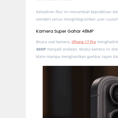
Kehadiran fitur ini menambah kepraktisan dan
semakin serius mengintegrasikan
user custom
Kamera Super Gahar 48MP
Bicara soal kamera,
iPhone 17 Pro
menghadirk
48MP
menjadi andalan. Modul kamera ini did
klaim mampu menghasilkan gambar tajam dal