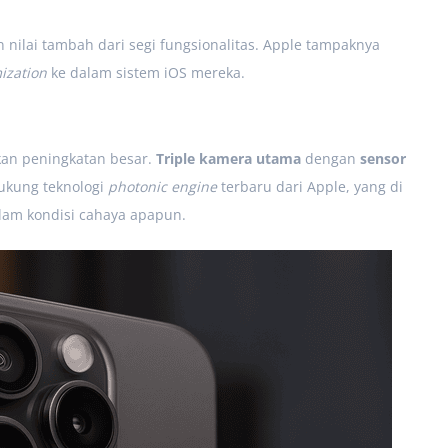
 nilai tambah dari segi fungsionalitas. Apple tampaknya
ization
ke dalam sistem iOS mereka.
an peningkatan besar.
Triple kamera utama
dengan
sensor
ukung teknologi
photonic engine
terbaru dari Apple, yang di
am kondisi cahaya apapun.