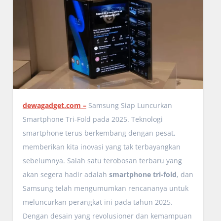
dewagadget.com –
Samsung Siap Luncurkan
Smartphone Tri-Fold pada 2025. Teknologi
smartphone terus berkembang dengan pesat,
memberikan kita inovasi yang tak terbayangkan
sebelumnya. Salah satu terobosan terbaru yang
akan segera hadir adalah
smartphone tri-fold
, dan
Samsung telah mengumumkan rencananya untuk
meluncurkan perangkat ini pada tahun 2025.
Dengan desain yang revolusioner dan kemampuan