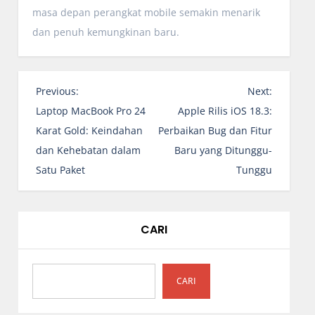
masa depan perangkat mobile semakin menarik
dan penuh kemungkinan baru.
N
Previous:
Next:
a
Laptop MacBook Pro 24
Apple Rilis iOS 18.3:
v
Karat Gold: Keindahan
Perbaikan Bug dan Fitur
i
dan Kehebatan dalam
Baru yang Ditunggu-
g
Satu Paket
Tunggu
a
s
i
CARI
p
o
s
CARI