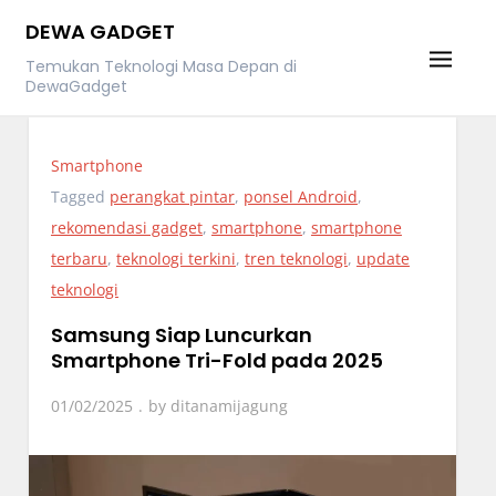
Skip
DEWA GADGET
to
Temukan Teknologi Masa Depan di
content
DewaGadget
Smartphone
Tagged
perangkat pintar
,
ponsel Android
,
rekomendasi gadget
,
smartphone
,
smartphone
terbaru
,
teknologi terkini
,
tren teknologi
,
update
teknologi
Samsung Siap Luncurkan
Smartphone Tri-Fold pada 2025
01/02/2025
by
ditanamijagung