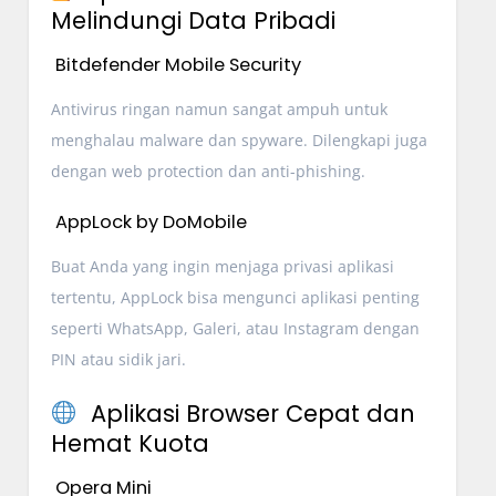
Melindungi Data Pribadi
Bitdefender Mobile Security
Antivirus ringan namun sangat ampuh untuk
menghalau malware dan spyware. Dilengkapi juga
dengan web protection dan anti-phishing.
AppLock by DoMobile
Buat Anda yang ingin menjaga privasi aplikasi
tertentu, AppLock bisa mengunci aplikasi penting
seperti WhatsApp, Galeri, atau Instagram dengan
PIN atau sidik jari.
Aplikasi Browser Cepat dan
Hemat Kuota
Opera Mini