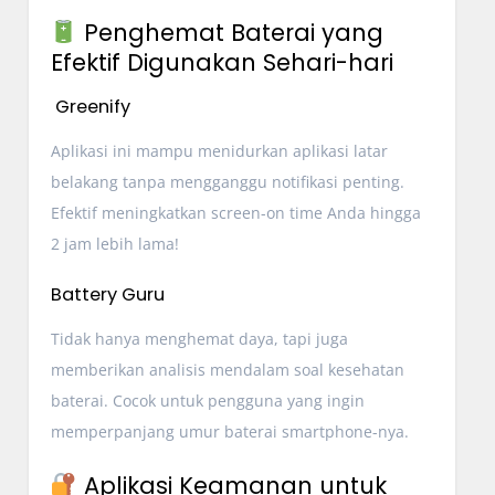
Penghemat Baterai yang
Efektif Digunakan Sehari-hari
Greenify
Aplikasi ini mampu menidurkan aplikasi latar
belakang tanpa mengganggu notifikasi penting.
Efektif meningkatkan screen-on time Anda hingga
2 jam lebih lama!
Battery Guru
Tidak hanya menghemat daya, tapi juga
memberikan analisis mendalam soal kesehatan
baterai. Cocok untuk pengguna yang ingin
memperpanjang umur baterai smartphone-nya.
Aplikasi Keamanan untuk