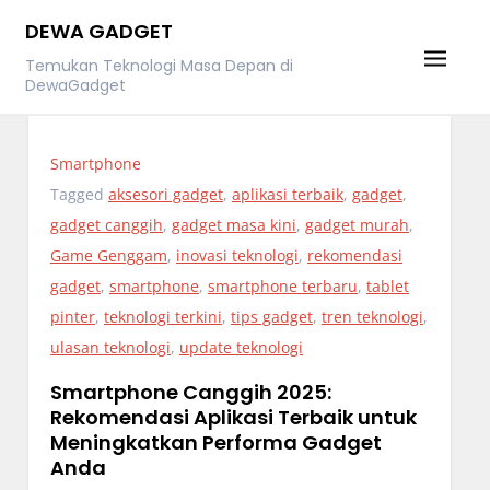
Skip
DEWA GADGET
to
Temukan Teknologi Masa Depan di
content
DewaGadget
Smartphone
Tagged
aksesori gadget
,
aplikasi terbaik
,
gadget
,
gadget canggih
,
gadget masa kini
,
gadget murah
,
Game Genggam
,
inovasi teknologi
,
rekomendasi
gadget
,
smartphone
,
smartphone terbaru
,
tablet
pinter
,
teknologi terkini
,
tips gadget
,
tren teknologi
,
ulasan teknologi
,
update teknologi
Smartphone Canggih 2025:
Rekomendasi Aplikasi Terbaik untuk
Meningkatkan Performa Gadget
Anda