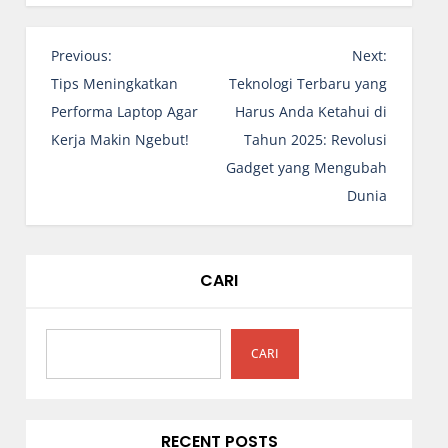
N
Previous:
Next:
a
Tips Meningkatkan
Teknologi Terbaru yang
v
Performa Laptop Agar
Harus Anda Ketahui di
i
Kerja Makin Ngebut!
Tahun 2025: Revolusi
g
Gadget yang Mengubah
a
Dunia
s
i
p
CARI
o
s
CARI
RECENT POSTS