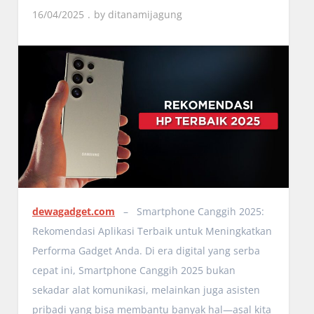
16/04/2025
by
ditanamijagung
dewagadget.com
– Smartphone Canggih 2025:
Rekomendasi Aplikasi Terbaik untuk Meningkatkan
Performa Gadget Anda. Di era digital yang serba
cepat ini, Smartphone Canggih 2025 bukan
sekadar alat komunikasi, melainkan juga asisten
pribadi yang bisa membantu banyak hal—asal kita