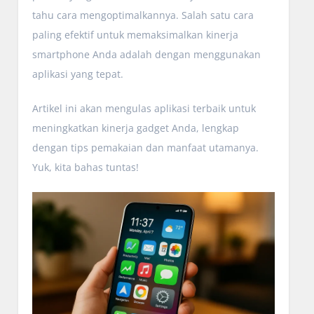
tahu cara mengoptimalkannya. Salah satu cara
paling efektif untuk memaksimalkan kinerja
smartphone Anda adalah dengan menggunakan
aplikasi yang tepat.
Artikel ini akan mengulas aplikasi terbaik untuk
meningkatkan kinerja gadget Anda, lengkap
dengan tips pemakaian dan manfaat utamanya.
Yuk, kita bahas tuntas!