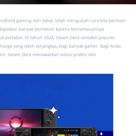
ndheld gaming dari Valve, telah mengubah cara kita bermain
ndapatkan banyak perhatian karena kemampuannya
k portabel. Di tahun 2024, Steam Deck semakin populer,
harga yang lebih terjangkau bagi banyak gamer. Bagi Anda
rit, Steam Deck menawarkan solusi praktis dan