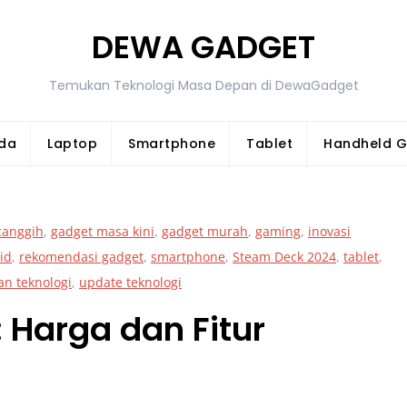
DEWA GADGET
Temukan Teknologi Masa Depan di DewaGadget
da
Laptop
Smartphone
Tablet
Handheld 
canggih
,
gadget masa kini
,
gadget murah
,
gaming
,
inovasi
id
,
rekomendasi gadget
,
smartphone
,
Steam Deck 2024
,
tablet
,
an teknologi
,
update teknologi
 Harga dan Fitur