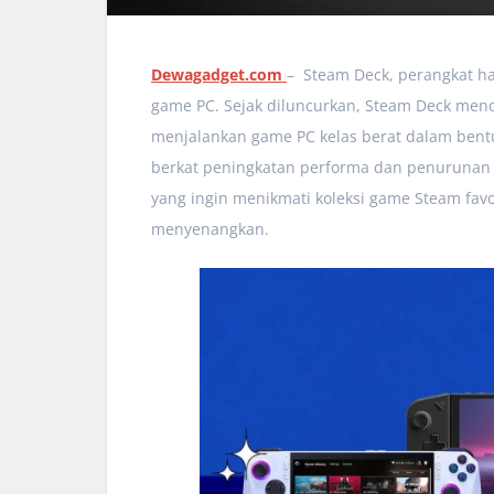
Dewagadget.com
– Steam Deck, perangkat ha
game PC. Sejak diluncurkan, Steam Deck me
menjalankan game PC kelas berat dalam bentu
berkat peningkatan performa dan penurunan 
yang ingin menikmati koleksi game Steam favo
menyenangkan.