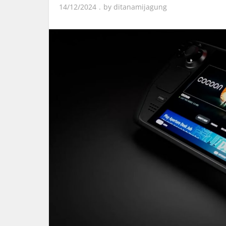
14/12/2024
by
ditanamijagung