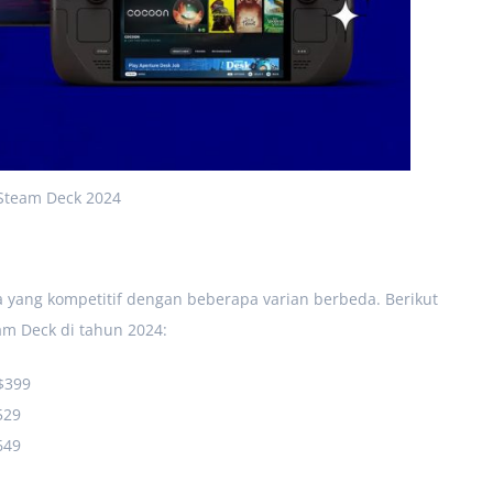
Steam Deck 2024
 yang kompetitif dengan beberapa varian berbeda. Berikut
am Deck di tahun 2024:
$399
529
649