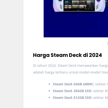
Harga Steam Deck di 2024
Di tahun 2024, Steam Deck menawarkan harga
adalah harga terbaru untuk model-model Ste
Steam Deck 64GB eMMC:
sekitar 
Steam Deck 256GB SSD:
sekitar $
Steam Deck 512GB SSD:
sekitar $