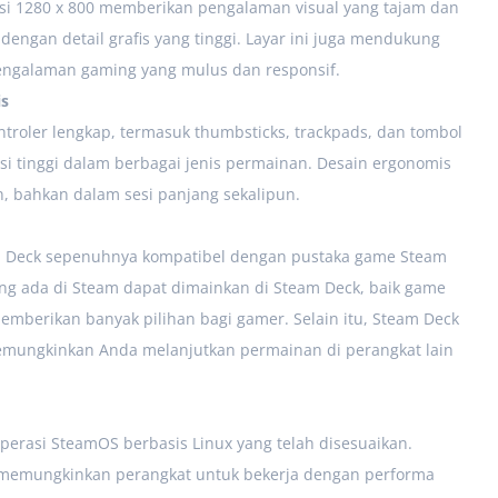
usi 1280 x 800 memberikan pengalaman visual yang tajam dan
dengan detail grafis yang tinggi. Layar ini juga mendukung
engalaman gaming yang mulus dan responsif.
is
troler lengkap, termasuk thumbsticks, trackpads, dan tombol
i tinggi dalam berbagai jenis permainan. Desain ergonomis
 bahkan dalam sesi panjang sekalipun.
am Deck sepenuhnya kompatibel dengan pustaka game Steam
ng ada di Steam dapat dimainkan di Steam Deck, baik game
mberikan banyak pilihan bagi gamer. Selain itu, Steam Deck
emungkinkan Anda melanjutkan permainan di perangkat lain
erasi SteamOS berbasis Linux yang telah disesuaikan.
n, memungkinkan perangkat untuk bekerja dengan performa