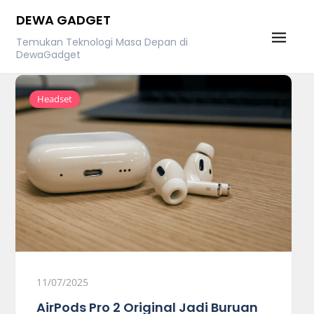
Skip
DEWA GADGET
to
Temukan Teknologi Masa Depan di
content
DewaGadget
Headset
11/07/2025
AirPods Pro 2 Original Jadi Buruan