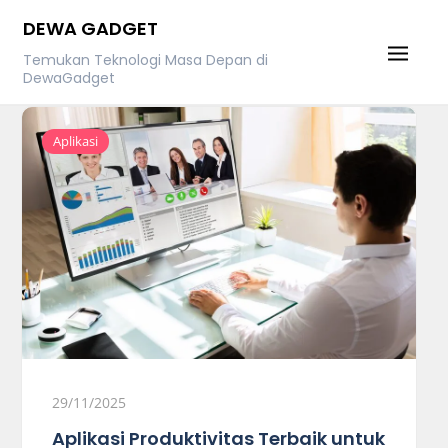
Skip
DEWA GADGET
to
Temukan Teknologi Masa Depan di
content
DewaGadget
Aplikasi
29/11/2025
Aplikasi Produktivitas Terbaik untuk