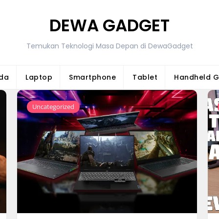
DEWA GADGET
Temukan Teknologi Masa Depan di DewaGadget
da
Laptop
Smartphone
Tablet
Handheld 
Uncategorized