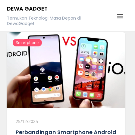
Skip
DEWA GADGET
to
Temukan Teknologi Masa Depan di
content
DewaGadget
Smartphone
25/12/2025
Perbandingan Smartphone Android