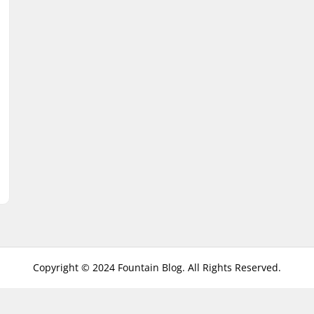
Copyright © 2024 Fountain Blog. All Rights Reserved.