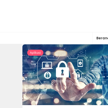
Skip
to
content
Beran
Aplikasi