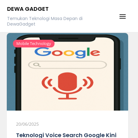
Skip
DEWA GADGET
to
Temukan Teknologi Masa Depan di
content
DewaGadget
Mobile Technology
20/06/2025
Teknologi Voice Search Google Kini