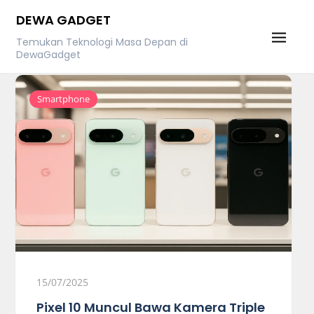
Skip
DEWA GADGET
to
Temukan Teknologi Masa Depan di
content
DewaGadget
Smartphone
15/07/2025
Pixel 10 Muncul Bawa Kamera Triple