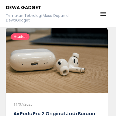
Skip
DEWA GADGET
to
Temukan Teknologi Masa Depan di
content
DewaGadget
Headset
11/07/2025
AirPods Pro 2 Original Jadi Buruan