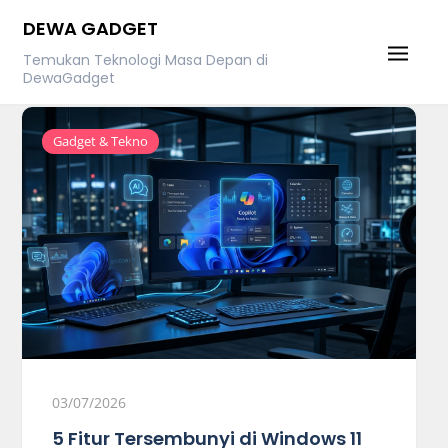
Skip
DEWA GADGET
to
Temukan Teknologi Masa Depan di
content
DewaGadget
Gadget & Tekno
03/07/2026
5 Fitur Tersembunyi di Windows 11