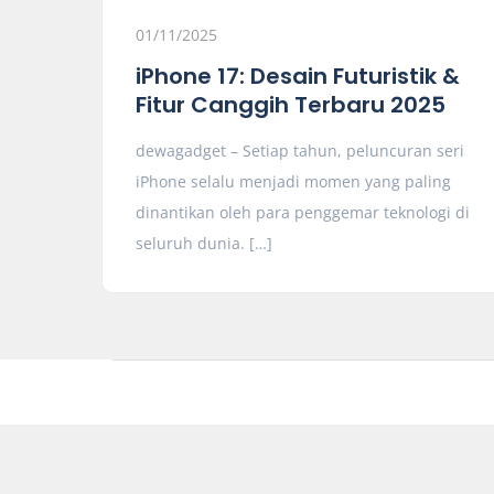
01/11/2025
iPhone 17: Desain Futuristik &
Fitur Canggih Terbaru 2025
dewagadget – Setiap tahun, peluncuran seri
iPhone selalu menjadi momen yang paling
dinantikan oleh para penggemar teknologi di
seluruh dunia. […]