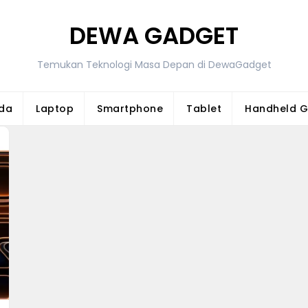
DEWA GADGET
Temukan Teknologi Masa Depan di DewaGadget
da
Laptop
Smartphone
Tablet
Handheld 