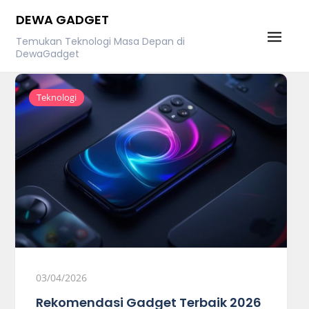
Skip
DEWA GADGET
to
Temukan Teknologi Masa Depan di
content
DewaGadget
Teknologi
03/04/2026
Rekomendasi Gadget Terbaik 2026