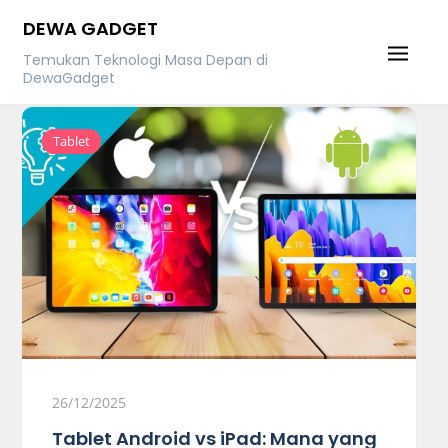
Skip
DEWA GADGET
to
Temukan Teknologi Masa Depan di
content
DewaGadget
Tablet
26/12/2025
Tablet Android vs iPad: Mana yang