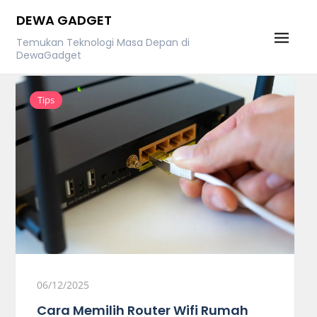
Skip
DEWA GADGET
to
Temukan Teknologi Masa Depan di
content
DewaGadget
Tips
06/12/2025
Cara Memilih Router Wifi Rumah