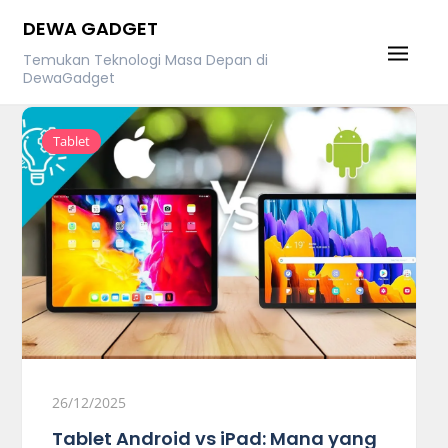
Skip
DEWA GADGET
to
Temukan Teknologi Masa Depan di
content
DewaGadget
Tablet
26/12/2025
Tablet Android vs iPad: Mana yang