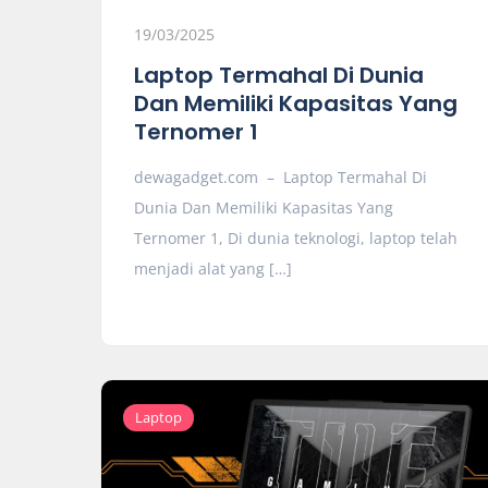
19/03/2025
Laptop Termahal Di Dunia
Dan Memiliki Kapasitas Yang
Ternomer 1
dewagadget.com – Laptop Termahal Di
Dunia Dan Memiliki Kapasitas Yang
Ternomer 1, Di dunia teknologi, laptop telah
menjadi alat yang […]
Laptop