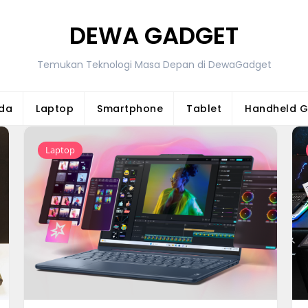
DEWA GADGET
Temukan Teknologi Masa Depan di DewaGadget
da
Laptop
Smartphone
Tablet
Handheld 
Laptop