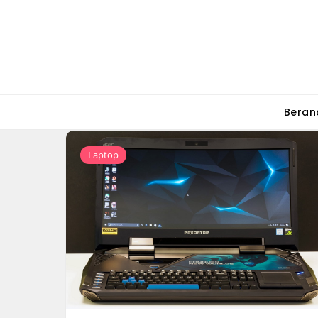
Skip
to
content
Beran
Laptop