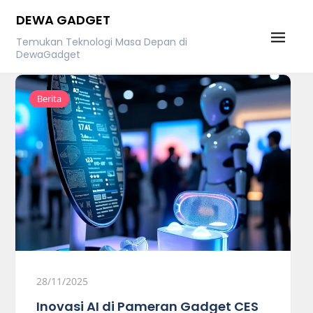
Skip
DEWA GADGET
to
Temukan Teknologi Masa Depan di
content
DewaGadget
Berita
28/11/2025
Inovasi AI di Pameran Gadget CES