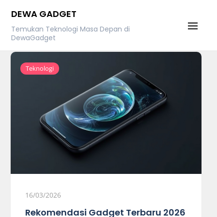
Skip
DEWA GADGET
to
Temukan Teknologi Masa Depan di
content
DewaGadget
Teknologi
16/03/2026
Rekomendasi Gadget Terbaru 2026