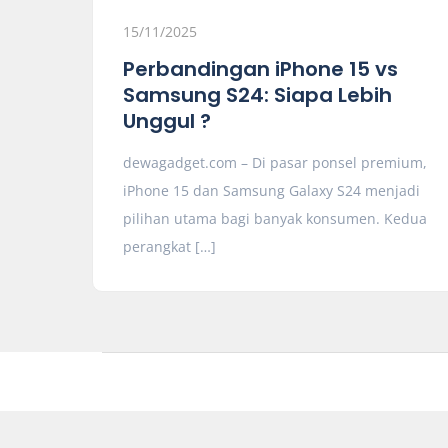
15/11/2025
Perbandingan iPhone 15 vs
Samsung S24: Siapa Lebih
Unggul ?
dewagadget.com – Di pasar ponsel premium,
iPhone 15 dan Samsung Galaxy S24 menjadi
pilihan utama bagi banyak konsumen. Kedua
perangkat […]