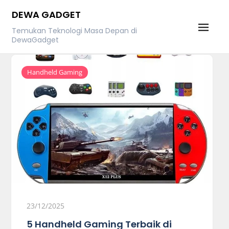
Skip
DEWA GADGET
to
Temukan Teknologi Masa Depan di
content
DewaGadget
Handheld Gaming
23/12/2025
5 Handheld Gaming Terbaik di