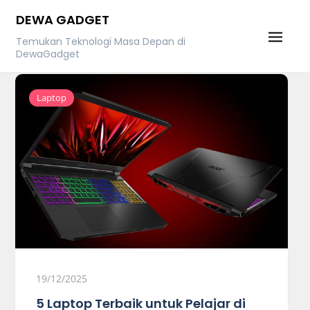
Skip
DEWA GADGET
to
Temukan Teknologi Masa Depan di
content
DewaGadget
Laptop
19/12/2025
5 Laptop Terbaik untuk Pelajar di