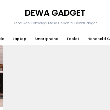
DEWA GADGET
Temukan Teknologi Masa Depan di DewaGadget
da
Laptop
Smartphone
Tablet
Handheld 