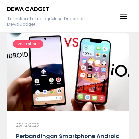
Skip
DEWA GADGET
to
Temukan Teknologi Masa Depan di
content
DewaGadget
Smartphone
25/12/2025
Perbandingan Smartphone Android