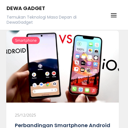
Skip
DEWA GADGET
to
Temukan Teknologi Masa Depan di
content
DewaGadget
Smartphone
25/12/2025
Perbandingan Smartphone Android