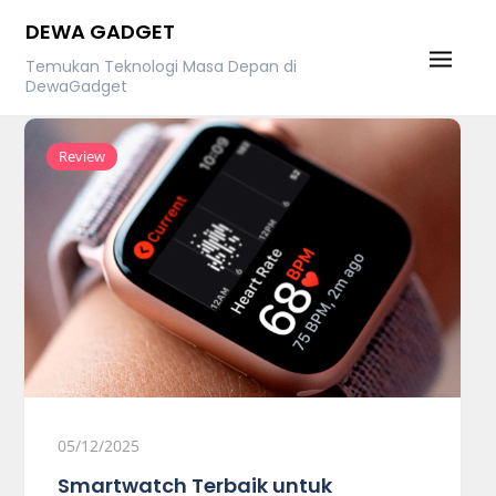
Skip
DEWA GADGET
to
Temukan Teknologi Masa Depan di
content
DewaGadget
Review
05/12/2025
Smartwatch Terbaik untuk