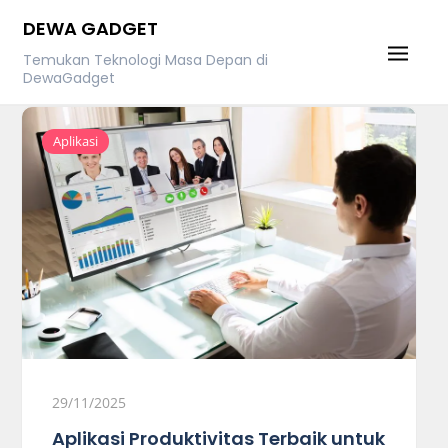
Skip
DEWA GADGET
to
Temukan Teknologi Masa Depan di
content
DewaGadget
Aplikasi
29/11/2025
Aplikasi Produktivitas Terbaik untuk