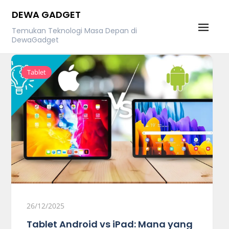
Skip
DEWA GADGET
to
Temukan Teknologi Masa Depan di
content
DewaGadget
Tablet
26/12/2025
Tablet Android vs iPad: Mana yang