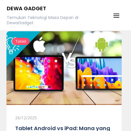
Skip
DEWA GADGET
to
Temukan Teknologi Masa Depan di
content
DewaGadget
Tablet
26/12/2025
Tablet Android vs iPad: Mana yang