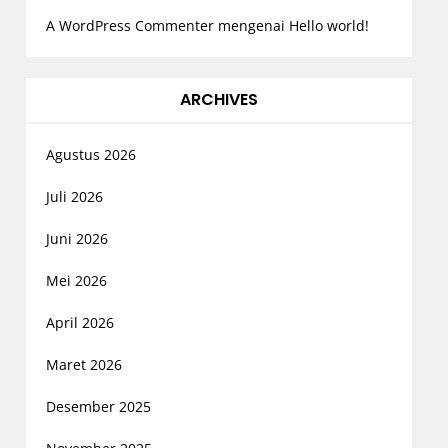
A WordPress Commenter
mengenai
Hello world!
ARCHIVES
Agustus 2026
Juli 2026
Juni 2026
Mei 2026
April 2026
Maret 2026
Desember 2025