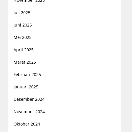
November 2025
Juli 2025
Juni 2025
Mei 2025
April 2025
Maret 2025
Februari 2025
Januari 2025
Desember 2024
November 2024
Oktober 2024