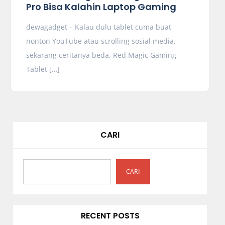
Pro Bisa Kalahin Laptop Gaming
dewagadget – Kalau dulu tablet cuma buat
nonton YouTube atau scrolling sosial media,
sekarang ceritanya beda. Red Magic Gaming
Tablet […]
CARI
CARI
RECENT POSTS