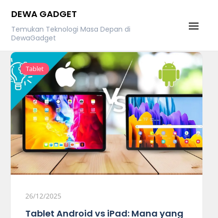
Skip
DEWA GADGET
to
Temukan Teknologi Masa Depan di
content
DewaGadget
Tablet
26/12/2025
Tablet Android vs iPad: Mana yang