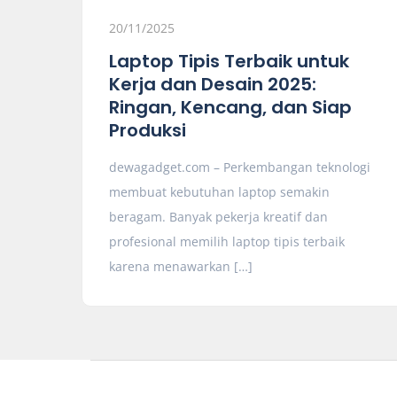
20/11/2025
Laptop Tipis Terbaik untuk
Kerja dan Desain 2025:
Ringan, Kencang, dan Siap
Produksi
dewagadget.com – Perkembangan teknologi
membuat kebutuhan laptop semakin
beragam. Banyak pekerja kreatif dan
profesional memilih laptop tipis terbaik
karena menawarkan […]