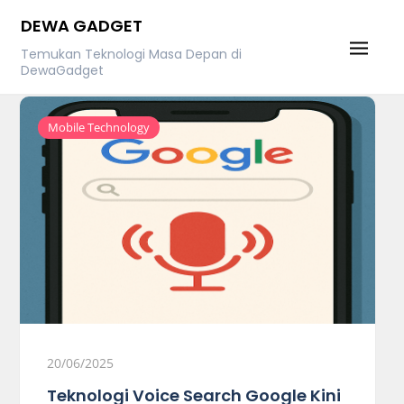
Skip
DEWA GADGET
to
Temukan Teknologi Masa Depan di
content
DewaGadget
Mobile Technology
20/06/2025
Teknologi Voice Search Google Kini