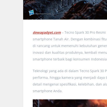
dewagadget.com
– Tecno Spark 30 Pro Resmi
smartphone Tanah Air. Dengan kombinasi fitu
di rancang untuk memenuhi kebutuhan genera
inovasi dan kualitas produknya, kembali me
smartphone terbaik bagi konsumen Indonesia
Teknologi yang ada di dalam Tecno Spark 30 P
performa, hingga kamera yang menjadi daya ta
detail mengenai spesifikasi, kelebihan, dan 
smartphone Anda.