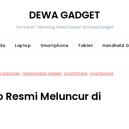
DEWA GADGET
Temukan Teknologi Masa Depan di DewaGadget
da
Laptop
Smartphone
Tablet
Handheld 
i teknologi
,
rekomendasi gadget
,
smartphone
,
smartphone
o Resmi Meluncur di