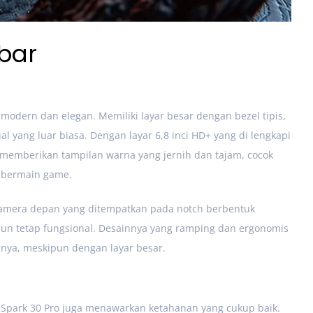
bar
modern dan elegan. Memiliki layar besar dengan bezel tipis,
yang luar biasa. Dengan layar 6,8 inci HD+ yang di lengkapi
o memberikan tampilan warna yang jernih dan tajam, cocok
 bermain game.
kamera depan yang ditempatkan pada notch berbentuk
mun tetap fungsional. Desainnya yang ramping dan ergonomis
a, meskipun dengan layar besar.
 Spark 30 Pro juga menawarkan ketahanan yang cukup baik.