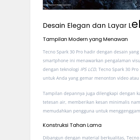
e
Desain Elegan dan Layar L
Tampilan Modern yang Menawan
Tecno Spark 30 Pro hadir dengan desain yang 
smartphone ini menawarkan pengalaman visual 
dengan teknologi
IPS LCD
, Tecno Spark 30 Pr
untuk Anda yang gemar menonton video atau
Tampilan depannya juga dilengkapi dengan 
tetesan air, memberikan kesan minimalis na
memudahkan pengguna untuk menggenggamny
Konstruksi Tahan Lama
Dibangun dengan material berkualitas, Tecno