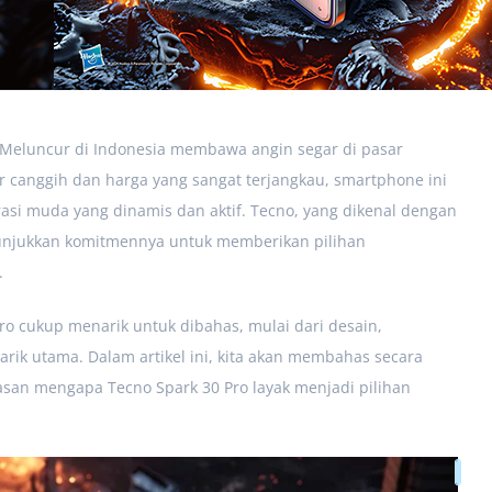
 Meluncur di Indonesia membawa angin segar di pasar
r canggih dan harga yang sangat terjangkau, smartphone ini
si muda yang dinamis dan aktif. Tecno, yang dikenal dengan
nunjukkan komitmennya untuk memberikan pilihan
.
ro cukup menarik untuk dibahas, mulai dari desain,
rik utama. Dalam artikel ini, kita akan membahas secara
alasan mengapa Tecno Spark 30 Pro layak menjadi pilihan