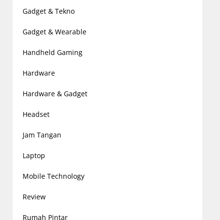
Gadget & Tekno
Gadget & Wearable
Handheld Gaming
Hardware
Hardware & Gadget
Headset
Jam Tangan
Laptop
Mobile Technology
Review
Rumah Pintar