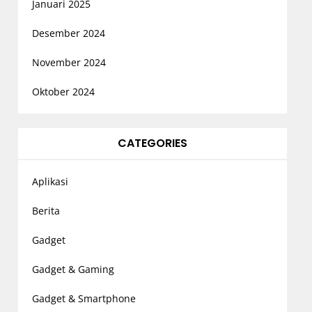
Januari 2025
Desember 2024
November 2024
Oktober 2024
CATEGORIES
Aplikasi
Berita
Gadget
Gadget & Gaming
Gadget & Smartphone