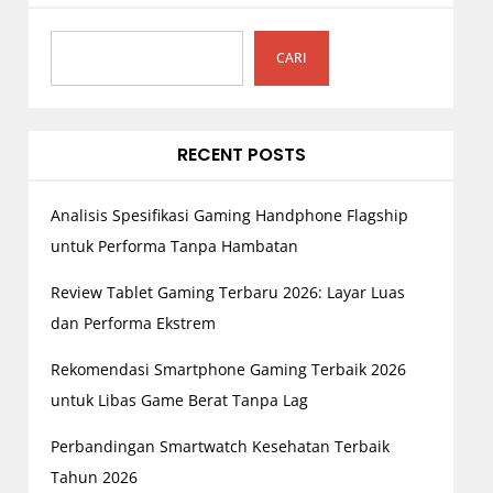
CARI
RECENT POSTS
Analisis Spesifikasi Gaming Handphone Flagship
untuk Performa Tanpa Hambatan
Review Tablet Gaming Terbaru 2026: Layar Luas
dan Performa Ekstrem
Rekomendasi Smartphone Gaming Terbaik 2026
untuk Libas Game Berat Tanpa Lag
Perbandingan Smartwatch Kesehatan Terbaik
Tahun 2026