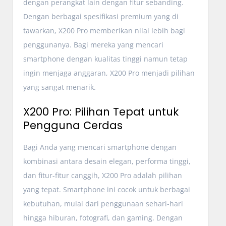
dengan perangkat lain dengan fitur sebanding.
Dengan berbagai spesifikasi premium yang di
tawarkan, X200 Pro memberikan nilai lebih bagi
penggunanya. Bagi mereka yang mencari
smartphone dengan kualitas tinggi namun tetap
ingin menjaga anggaran, X200 Pro menjadi pilihan
yang sangat menarik.
X200 Pro: Pilihan Tepat untuk
Pengguna Cerdas
Bagi Anda yang mencari smartphone dengan
kombinasi antara desain elegan, performa tinggi,
dan fitur-fitur canggih, X200 Pro adalah pilihan
yang tepat. Smartphone ini cocok untuk berbagai
kebutuhan, mulai dari penggunaan sehari-hari
hingga hiburan, fotografi, dan gaming. Dengan