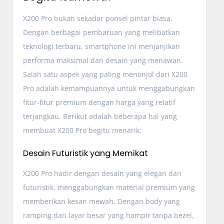
X200 Pro bukan sekadar ponsel pintar biasa.
Dengan berbagai pembaruan yang melibatkan
teknologi terbaru, smartphone ini menjanjikan
performa maksimal dan desain yang menawan.
Salah satu aspek yang paling menonjol dari X200
Pro adalah kemampuannya untuk menggabungkan
fitur-fitur premium dengan harga yang relatif
terjangkau. Berikut adalah beberapa hal yang
membuat X200 Pro begitu menarik:
Desain Futuristik yang Memikat
X200 Pro hadir dengan desain yang elegan dan
futuristik, menggabungkan material premium yang
memberikan kesan mewah. Dengan body yang
ramping dan layar besar yang hampir tanpa bezel,