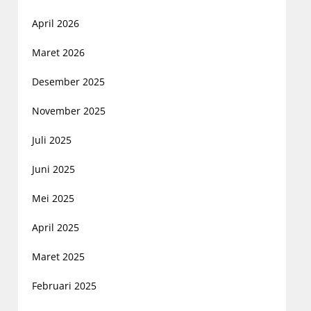
April 2026
Maret 2026
Desember 2025
November 2025
Juli 2025
Juni 2025
Mei 2025
April 2025
Maret 2025
Februari 2025