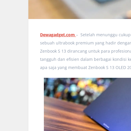
Dewagadget.com
– Setelah menunggu cukup 
sebuah ultrabook premium yang hadir dengan 
Zenbook S 13 dirancang untuk para profesion
tangguh dan efisien dalam berbagai kondisi ke
apa saja yang membuat Zenbook S 13 OLED 20