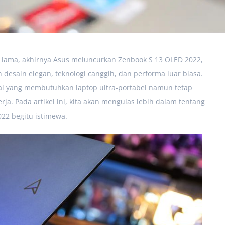
lama, akhirnya Asus meluncurkan Zenbook S 13 OLED 2022,
desain elegan, teknologi canggih, dan performa luar biasa.
al yang membutuhkan laptop ultra-portabel namun tetap
rja. Pada artikel ini, kita akan mengulas lebih dalam tentang
22 begitu istimewa.