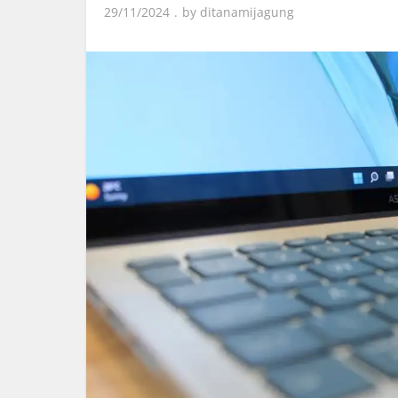
29/11/2024
by
ditanamijagung