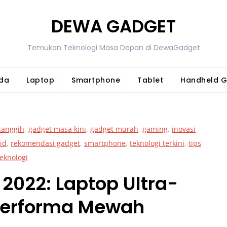
DEWA GADGET
Temukan Teknologi Masa Depan di DewaGadget
da
Laptop
Smartphone
Tablet
Handheld 
canggih
,
gadget masa kini
,
gadget murah
,
gaming
,
inovasi
id
,
rekomendasi gadget
,
smartphone
,
teknologi terkini
,
tips
eknologi
 2022: Laptop Ultra-
Performa Mewah