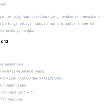
nim.
ngan teknologi haptic feedback yang memberikan pengalaman
 juga berfungsi sebagai numpad (numeric pad), memberikan
ekerja dengan angka.
S 13
ng sangat baik.
ualitas visual luar biasa.
 AMD Ryzen 7 6800U dan RAM LPDDR5.
a hingga 12 jam.
 dan bass yang kuat.
aman berguna.