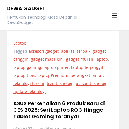
Skip
DEWA GADGET
to
Temukan Teknologi Masa Depan di
content
DewaGadget
Laptop
Tagged
aksesori gadget
,
aplikasi terbaik
,
gadget
canggih
,
gadget masa kini
,
gadget murah
,
laptop
,
laptop gaming
,
laptop pinter
,
laptop terjanggih
,
laptop tipis
,
LaptopPremium
,
perangkat pintar
,
teknologi terkini
,
tren teknologi
,
ulasan teknologi
,
update teknologi
ASUS Perkenalkan 6 Produk Baru di
CES 2025: Seri Laptop ROG Hingga
Tablet Gaming Teranyar
01/05/2025
by
ditanamijagung