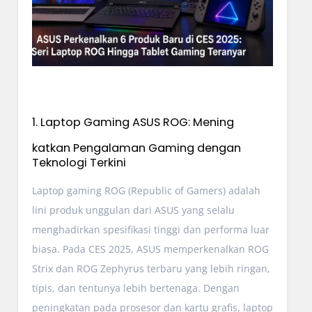
1. Laptop Gaming ASUS ROG: Mening
katkan Pengalaman Gaming dengan
Teknologi Terkini
Laptop gaming ROG (Republic of Gamers) adalah
lini produk unggulan dari ASUS yang selalu
menghadirkan spesifikasi tinggi dan performa luar
biasa. Pada CES 2025, ASUS memperkenalkan ROG
Strix dan ROG Zephyrus terbaru yang lebih ringan,
tipis, dan tentunya lebih bertenaga. Dengan
peningkatan pada prosesor dan kartu grafis, laptop