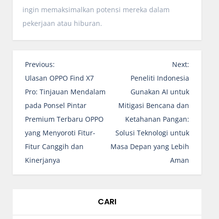
ingin memaksimalkan potensi mereka dalam
pekerjaan atau hiburan.
N
Previous:
Next:
a
Ulasan OPPO Find X7
Peneliti Indonesia
v
Pro: Tinjauan Mendalam
Gunakan AI untuk
i
pada Ponsel Pintar
Mitigasi Bencana dan
g
Premium Terbaru OPPO
Ketahanan Pangan:
a
yang Menyoroti Fitur-
Solusi Teknologi untuk
s
Fitur Canggih dan
Masa Depan yang Lebih
i
Kinerjanya
Aman
p
o
s
CARI