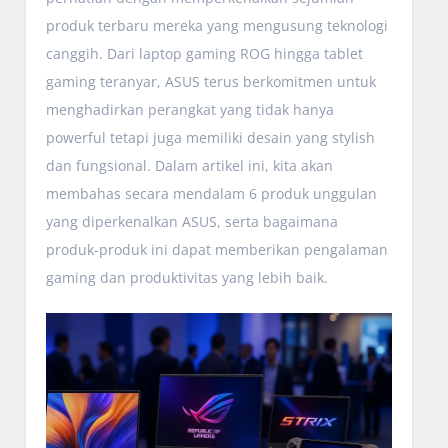
produk terbaru mereka yang mengusung teknologi
canggih. Dari laptop gaming ROG hingga tablet
gaming teranyar, ASUS terus berkomitmen untuk
menghadirkan perangkat yang tidak hanya
powerful tetapi juga memiliki desain yang stylish
dan fungsional. Dalam artikel ini, kita akan
membahas secara mendalam 6 produk unggulan
yang diperkenalkan ASUS, serta bagaimana
produk-produk ini dapat memberikan pengalaman
gaming dan produktivitas yang lebih baik.