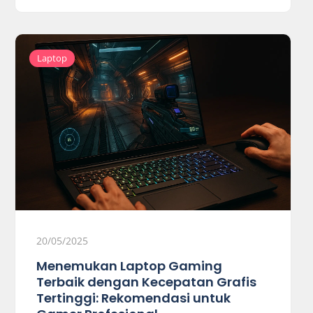
Laptop
20/05/2025
Menemukan Laptop Gaming
Terbaik dengan Kecepatan Grafis
Tertinggi: Rekomendasi untuk