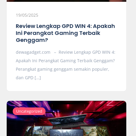
19/05/2025
Review Lengkap GPD WIN 4: Apakah
Ini Perangkat Gaming Terbaik
Genggam?
dewagadget.com – Review Lengkap GPD WIN 4:
Apakah Ini Perangkat Gaming Terbaik Genggam?
Perangkat gaming genggam semakin populer,
dan GPD […]
Uncategorized