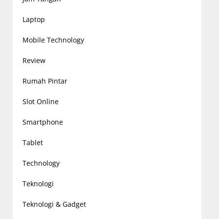
Laptop
Mobile Technology
Review
Rumah Pintar
Slot Online
Smartphone
Tablet
Technology
Teknologi
Teknologi & Gadget