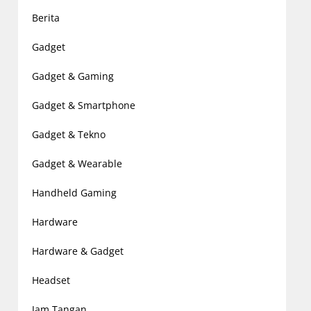
Berita
Gadget
Gadget & Gaming
Gadget & Smartphone
Gadget & Tekno
Gadget & Wearable
Handheld Gaming
Hardware
Hardware & Gadget
Headset
Jam Tangan