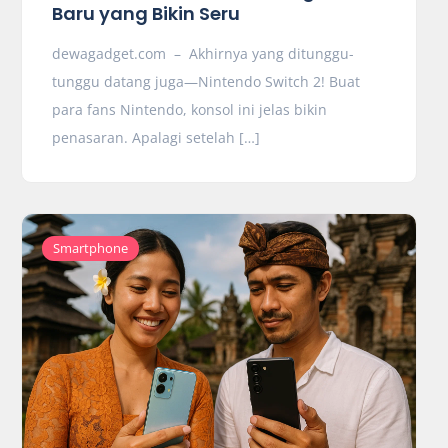
Baru yang Bikin Seru
dewagadget.com – Akhirnya yang ditunggu-
tunggu datang juga—Nintendo Switch 2! Buat
para fans Nintendo, konsol ini jelas bikin
penasaran. Apalagi setelah […]
Smartphone