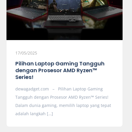
17/05/2025
Pilihan Laptop Gaming Tangguh
dengan Prosesor AMD Ryzen™
Series!
dewagadget.com – Pilihan Laptop Gaming
Tangguh dengan Prosesor AMD Ryzen™ Series!
Dalam dunia gaming, memilih laptop yang tepat
adalah langkah […]