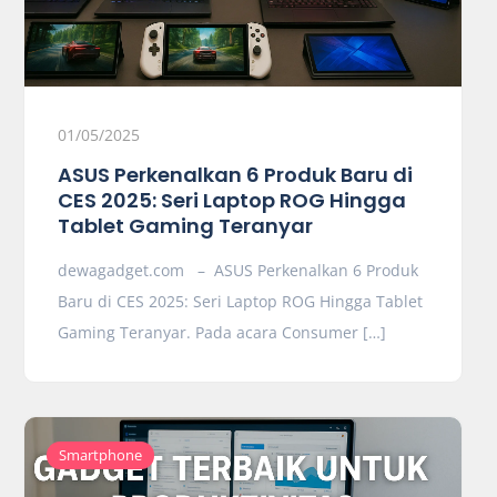
01/05/2025
ASUS Perkenalkan 6 Produk Baru di
CES 2025: Seri Laptop ROG Hingga
Tablet Gaming Teranyar
dewagadget.com – ASUS Perkenalkan 6 Produk
Baru di CES 2025: Seri Laptop ROG Hingga Tablet
Gaming Teranyar. Pada acara Consumer […]
Smartphone