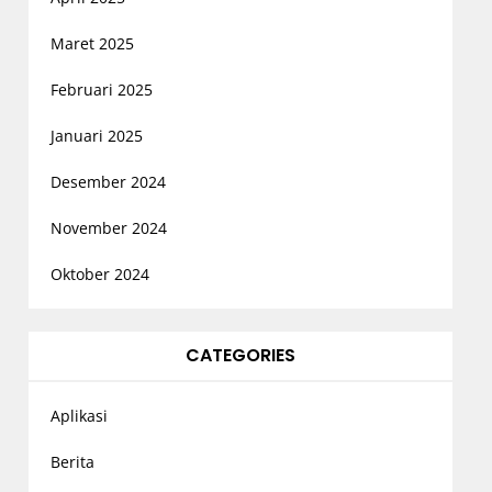
Maret 2025
Februari 2025
Januari 2025
Desember 2024
November 2024
Oktober 2024
CATEGORIES
Aplikasi
Berita