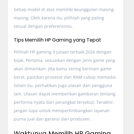
Setiap model di atas memiliki keunggulan masing-
masing. Oleh karena itu, pilihlah yang paling
sesuai dengan preferensimu.
Tips Memilih HP Gaming yang Tepat
Pilihlah HP gaming 3 jutaan terbaik 2026 dengan
bijak. Pertama, sesuaikan dengan jenis game yang
akan dimainkan. Jika kamu sering bermain game
berat, pastikan prosesor dan RAM cukup memadai.
Selain itu, perhatikan juga ulasan dari pengguna
lain. Ulasan dapat memberikan gambaran tentang
performa nyata dari perangkat tersebut. Terakhir,
jangan lupa untuk mempertimbangkan layanan
purna jual dan garansi dari produsen.
Waktunya Memilih HP Gaming