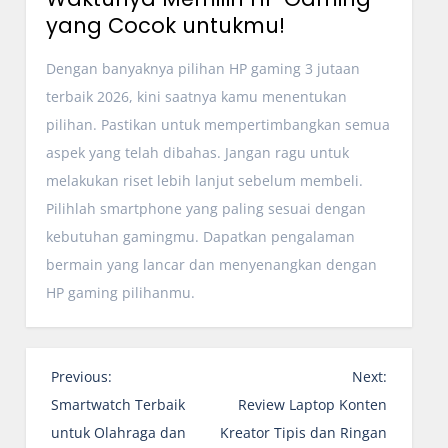
yang Cocok untukmu!
Dengan banyaknya pilihan HP gaming 3 jutaan
terbaik 2026, kini saatnya kamu menentukan
pilihan. Pastikan untuk mempertimbangkan semua
aspek yang telah dibahas. Jangan ragu untuk
melakukan riset lebih lanjut sebelum membeli.
Pilihlah smartphone yang paling sesuai dengan
kebutuhan gamingmu. Dapatkan pengalaman
bermain yang lancar dan menyenangkan dengan
HP gaming pilihanmu.
N
Previous:
Next:
a
Smartwatch Terbaik
Review Laptop Konten
v
untuk Olahraga dan
Kreator Tipis dan Ringan