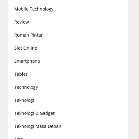
Mobile Technology
Review
Rumah Pintar
Slot Online
Smartphone
Tablet
Technology
Teknologi
Teknologi & Gadget
Teknologi Masa Depan