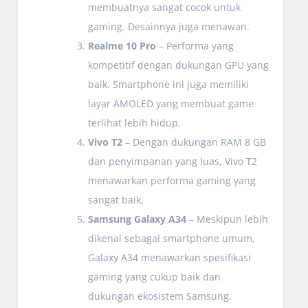
membuatnya sangat cocok untuk
gaming. Desainnya juga menawan.
Realme 10 Pro
– Performa yang
kompetitif dengan dukungan GPU yang
baik. Smartphone ini juga memiliki
layar AMOLED yang membuat game
terlihat lebih hidup.
Vivo T2
– Dengan dukungan RAM 8 GB
dan penyimpanan yang luas, Vivo T2
menawarkan performa gaming yang
sangat baik.
Samsung Galaxy A34
– Meskipun lebih
dikenal sebagai smartphone umum,
Galaxy A34 menawarkan spesifikasi
gaming yang cukup baik dan
dukungan ekosistem Samsung.