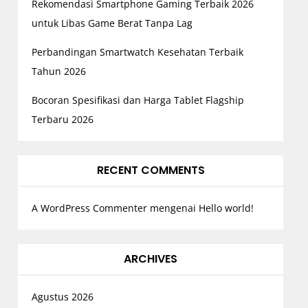
Rekomendasi Smartphone Gaming Terbaik 2026
untuk Libas Game Berat Tanpa Lag
Perbandingan Smartwatch Kesehatan Terbaik
Tahun 2026
Bocoran Spesifikasi dan Harga Tablet Flagship
Terbaru 2026
RECENT COMMENTS
A WordPress Commenter
mengenai
Hello world!
ARCHIVES
Agustus 2026