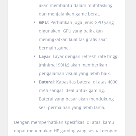
akan membantu dalam multitasking
dan menjalankan game berat.
GPU
: Perhatikan juga jenis GPU yang
digunakan. GPU yang baik akan
meningkatkan kualitas grafis saat
bermain game.
Layar
: Layar dengan refresh rate tinggi
(minimal 90Hz) akan memberikan
pengalaman visual yang lebih baik.
Baterai
: Kapasitas baterai di atas 4000
mAh sangat ideal untuk gaming.
Baterai yang besar akan mendukung
sesi permainan yang lebih lama.
Dengan memperhatikan spesifikasi di atas, kamu
dapat menemukan HP gaming yang sesuai dengan