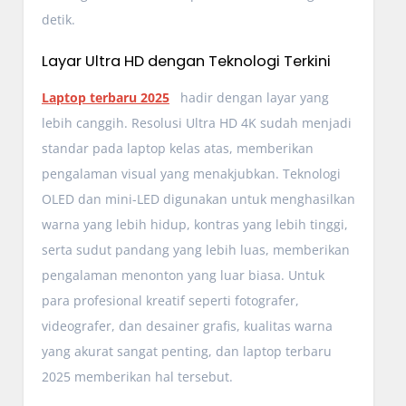
detik.
Layar Ultra HD dengan Teknologi Terkini
Laptop terbaru 2025
hadir dengan layar yang
lebih canggih. Resolusi Ultra HD 4K sudah menjadi
standar pada laptop kelas atas, memberikan
pengalaman visual yang menakjubkan. Teknologi
OLED dan mini-LED digunakan untuk menghasilkan
warna yang lebih hidup, kontras yang lebih tinggi,
serta sudut pandang yang lebih luas, memberikan
pengalaman menonton yang luar biasa. Untuk
para profesional kreatif seperti fotografer,
videografer, dan desainer grafis, kualitas warna
yang akurat sangat penting, dan laptop terbaru
2025 memberikan hal tersebut.