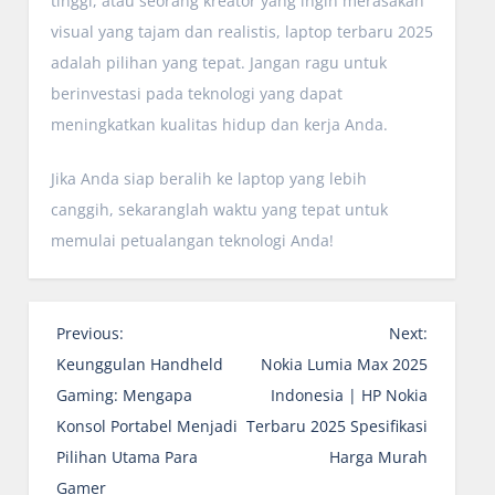
tinggi, atau seorang kreator yang ingin merasakan
visual yang tajam dan realistis, laptop terbaru 2025
adalah pilihan yang tepat. Jangan ragu untuk
berinvestasi pada teknologi yang dapat
meningkatkan kualitas hidup dan kerja Anda.
Jika Anda siap beralih ke laptop yang lebih
canggih, sekaranglah waktu yang tepat untuk
memulai petualangan teknologi Anda!
N
Previous:
Next:
a
Keunggulan Handheld
Nokia Lumia Max 2025
v
Gaming: Mengapa
Indonesia | HP Nokia
i
Konsol Portabel Menjadi
Terbaru 2025 Spesifikasi
g
Pilihan Utama Para
Harga Murah
a
Gamer