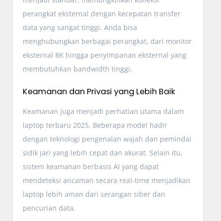
perangkat eksternal dengan kecepatan transfer
data yang sangat tinggi. Anda bisa
menghubungkan berbagai perangkat, dari monitor
eksternal 8K hingga penyimpanan eksternal yang
membutuhkan bandwidth tinggi.
Keamanan dan Privasi yang Lebih Baik
Keamanan juga menjadi perhatian utama dalam
laptop terbaru 2025. Beberapa model hadir
dengan teknologi pengenalan wajah dan pemindai
sidik jari yang lebih cepat dan akurat. Selain itu,
sistem keamanan berbasis AI yang dapat
mendeteksi ancaman secara real-time menjadikan
laptop lebih aman dari serangan siber dan
pencurian data.