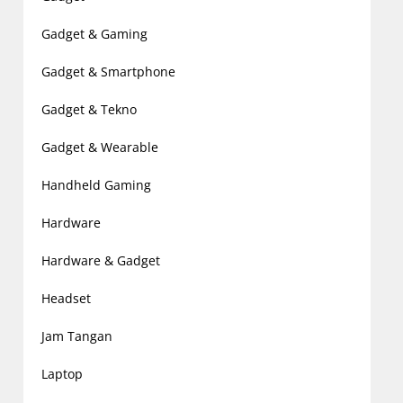
Gadget & Gaming
Gadget & Smartphone
Gadget & Tekno
Gadget & Wearable
Handheld Gaming
Hardware
Hardware & Gadget
Headset
Jam Tangan
Laptop