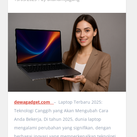
dewagadget.com
– Laptop Terbaru 2025:
Teknologi Canggih yang Akan Mengubah Cara
Anda Bekerja, Di tahun 2025, dunia laptop
mengalami perubahan yang signifikan, dengan
berbagai inovasi yang memperkenalkan teknologi