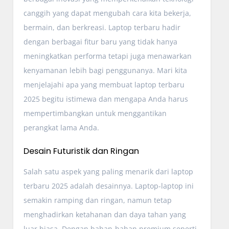
canggih yang dapat mengubah cara kita bekerja,
bermain, dan berkreasi. Laptop terbaru hadir
dengan berbagai fitur baru yang tidak hanya
meningkatkan performa tetapi juga menawarkan
kenyamanan lebih bagi penggunanya. Mari kita
menjelajahi apa yang membuat laptop terbaru
2025 begitu istimewa dan mengapa Anda harus
mempertimbangkan untuk menggantikan
perangkat lama Anda.
Desain Futuristik dan Ringan
Salah satu aspek yang paling menarik dari laptop
terbaru 2025 adalah desainnya. Laptop-laptop ini
semakin ramping dan ringan, namun tetap
menghadirkan ketahanan dan daya tahan yang
luar biasa. Dengan bahan-bahan premium seperti