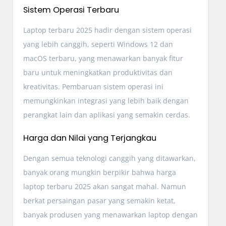
Sistem Operasi Terbaru
Laptop terbaru 2025 hadir dengan sistem operasi
yang lebih canggih, seperti Windows 12 dan
macOS terbaru, yang menawarkan banyak fitur
baru untuk meningkatkan produktivitas dan
kreativitas. Pembaruan sistem operasi ini
memungkinkan integrasi yang lebih baik dengan
perangkat lain dan aplikasi yang semakin cerdas.
Harga dan Nilai yang Terjangkau
Dengan semua teknologi canggih yang ditawarkan,
banyak orang mungkin berpikir bahwa harga
laptop terbaru 2025 akan sangat mahal. Namun
berkat persaingan pasar yang semakin ketat,
banyak produsen yang menawarkan laptop dengan