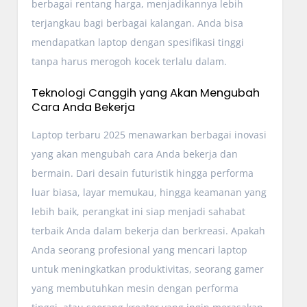
berbagai rentang harga, menjadikannya lebih
terjangkau bagi berbagai kalangan. Anda bisa
mendapatkan laptop dengan spesifikasi tinggi
tanpa harus merogoh kocek terlalu dalam.
Teknologi Canggih yang Akan Mengubah
Cara Anda Bekerja
Laptop terbaru 2025 menawarkan berbagai inovasi
yang akan mengubah cara Anda bekerja dan
bermain. Dari desain futuristik hingga performa
luar biasa, layar memukau, hingga keamanan yang
lebih baik, perangkat ini siap menjadi sahabat
terbaik Anda dalam bekerja dan berkreasi. Apakah
Anda seorang profesional yang mencari laptop
untuk meningkatkan produktivitas, seorang gamer
yang membutuhkan mesin dengan performa