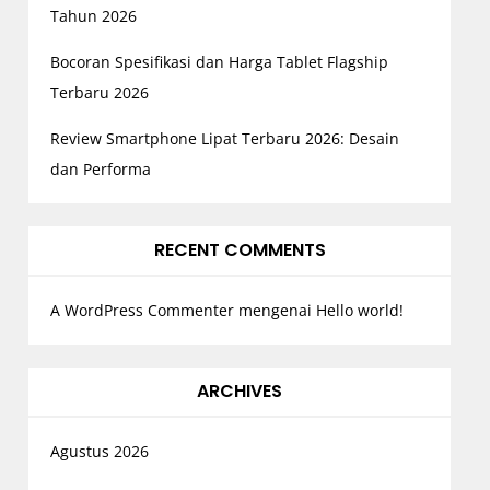
Tahun 2026
Bocoran Spesifikasi dan Harga Tablet Flagship
Terbaru 2026
Review Smartphone Lipat Terbaru 2026: Desain
dan Performa
RECENT COMMENTS
A WordPress Commenter
mengenai
Hello world!
ARCHIVES
Agustus 2026