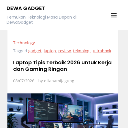
Skip
DEWA GADGET
to
Temukan Teknologi Masa Depan di
content
DewaGadget
Technology
Tagged
gadget
,
laptop
,
review
,
teknologi
,
ultrabook
Laptop Tipis Terbaik 2026 untuk Kerja
dan Gaming Ringan
08/07/2026
by
ditanamijagung