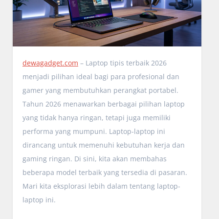
dewagadget.com
– Laptop tipis terbaik 2026
menjadi pilihan ideal bagi para profesional dan
gamer yang membutuhkan perangkat portabel.
Tahun 2026 menawarkan berbagai pilihan laptop
yang tidak hanya ringan, tetapi juga memiliki
performa yang mumpuni. Laptop-laptop ini
dirancang untuk memenuhi kebutuhan kerja dan
gaming ringan. Di sini, kita akan membahas
beberapa model terbaik yang tersedia di pasaran.
Mari kita eksplorasi lebih dalam tentang laptop-
laptop ini.