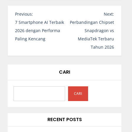
N
Previous:
Next:
a
7 Smartphone AI Terbaik
Perbandingan Chipset
v
2026 dengan Performa
Snapdragon vs
i
Paling Kencang
MediaTek Terbaru
g
Tahun 2026
a
s
i
CARI
p
o
s
CARI
RECENT POSTS