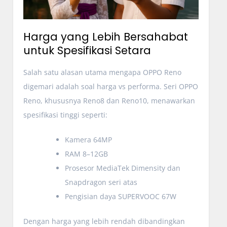
Harga yang Lebih Bersahabat
untuk Spesifikasi Setara
Salah satu alasan utama mengapa OPPO Reno
digemari adalah soal harga vs performa. Seri OPPO
Reno, khususnya Reno8 dan Reno10, menawarkan
spesifikasi tinggi seperti:
Kamera 64MP
RAM 8–12GB
Prosesor MediaTek Dimensity dan
Snapdragon seri atas
Pengisian daya SUPERVOOC 67W
Dengan harga yang lebih rendah dibandingkan