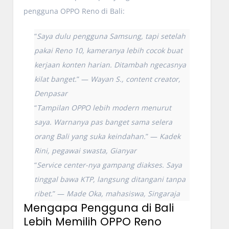
pengguna OPPO Reno di Bali:
“
Saya dulu pengguna Samsung, tapi setelah
pakai Reno 10, kameranya lebih cocok buat
kerjaan konten harian. Ditambah ngecasnya
kilat banget.
” —
Wayan S., content creator,
Denpasar
“
Tampilan OPPO lebih modern menurut
saya. Warnanya pas banget sama selera
orang Bali yang suka keindahan.
” —
Kadek
Rini, pegawai swasta, Gianyar
“
Service center-nya gampang diakses. Saya
tinggal bawa KTP, langsung ditangani tanpa
ribet.
” —
Made Oka, mahasiswa, Singaraja
Mengapa Pengguna di Bali
Lebih Memilih OPPO Reno