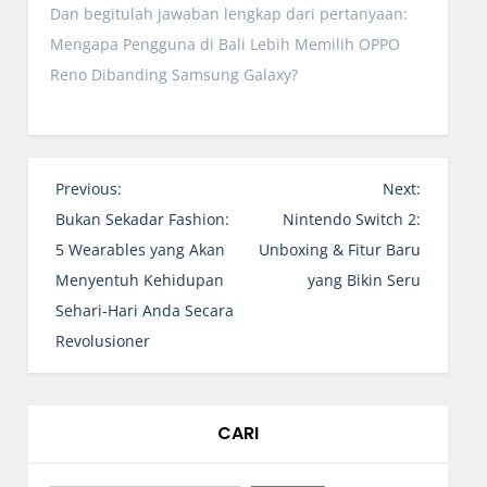
Dan begitulah jawaban lengkap dari pertanyaan:
Mengapa Pengguna di Bali Lebih Memilih OPPO
Reno Dibanding Samsung Galaxy?
N
Previous:
Next:
a
Bukan Sekadar Fashion:
Nintendo Switch 2:
v
5 Wearables yang Akan
Unboxing & Fitur Baru
i
Menyentuh Kehidupan
yang Bikin Seru
g
Sehari-Hari Anda Secara
a
Revolusioner
s
i
p
CARI
o
s