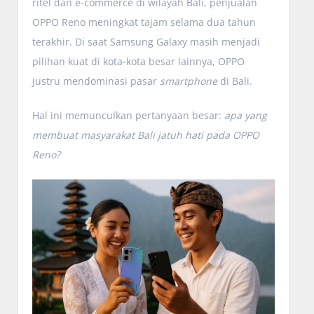
ritel dan e-commerce di wilayah Bali, penjualan
OPPO Reno meningkat tajam selama dua tahun
terakhir. Di saat Samsung Galaxy masih menjadi
pilihan kuat di kota-kota besar lainnya, OPPO
justru mendominasi pasar
smartphone
di Bali.
Hal ini memunculkan pertanyaan besar:
apa yang
membuat masyarakat Bali jatuh hati pada OPPO
Reno?