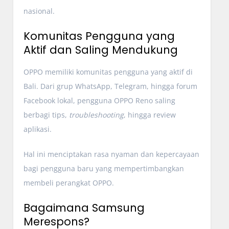
nasional.
Komunitas Pengguna yang
Aktif dan Saling Mendukung
OPPO memiliki komunitas pengguna yang aktif di
Bali. Dari grup WhatsApp, Telegram, hingga forum
Facebook lokal, pengguna OPPO Reno saling
berbagi tips,
troubleshooting
, hingga review
aplikasi.
Hal ini menciptakan rasa nyaman dan kepercayaan
bagi pengguna baru yang mempertimbangkan
membeli perangkat OPPO.
Bagaimana Samsung
Merespons?