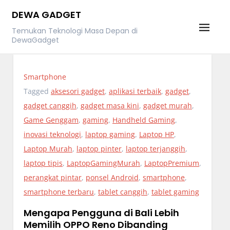
Skip
DEWA GADGET
to
Temukan Teknologi Masa Depan di
content
DewaGadget
Smartphone
Tagged
aksesori gadget
,
aplikasi terbaik
,
gadget
,
gadget canggih
,
gadget masa kini
,
gadget murah
,
Game Genggam
,
gaming
,
Handheld Gaming
,
inovasi teknologi
,
laptop gaming
,
Laptop HP
,
Laptop Murah
,
laptop pinter
,
laptop terjanggih
,
laptop tipis
,
LaptopGamingMurah
,
LaptopPremium
,
perangkat pintar
,
ponsel Android
,
smartphone
,
smartphone terbaru
,
tablet canggih
,
tablet gaming
Mengapa Pengguna di Bali Lebih
Memilih OPPO Reno Dibanding