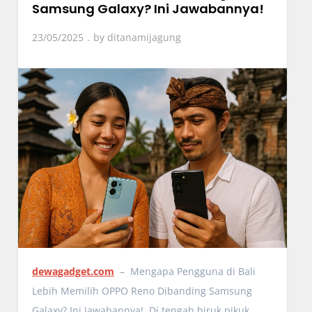
Samsung Galaxy? Ini Jawabannya!
23/05/2025
by
ditanamijagung
dewagadget.com
– Mengapa Pengguna di Bali
Lebih Memilih OPPO Reno Dibanding Samsung
Galaxy? Ini Jawabannya!, Di tengah hiruk pikuk