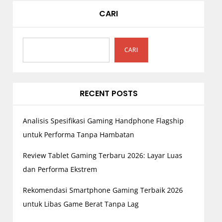
n
CARI
a
s
i
CARI
p
o
s
RECENT POSTS
Analisis Spesifikasi Gaming Handphone Flagship
untuk Performa Tanpa Hambatan
Review Tablet Gaming Terbaru 2026: Layar Luas
dan Performa Ekstrem
Rekomendasi Smartphone Gaming Terbaik 2026
untuk Libas Game Berat Tanpa Lag