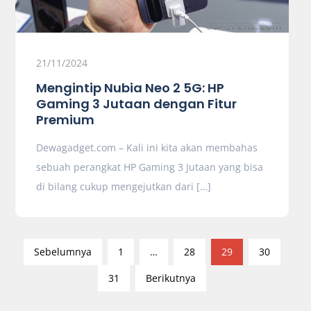
21/11/2024
Mengintip Nubia Neo 2 5G: HP
Gaming 3 Jutaan dengan Fitur
Premium
Dewagadget.com – Kali ini kita akan membahas
sebuah perangkat HP Gaming 3 Jutaan yang bisa
di bilang cukup mengejutkan dari […]
P
Sebelumnya
1
…
28
29
30
a
31
Berikutnya
g
i