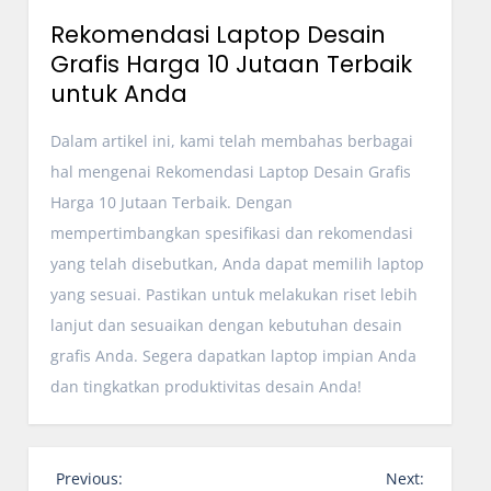
Rekomendasi Laptop Desain
Grafis Harga 10 Jutaan Terbaik
untuk Anda
Dalam artikel ini, kami telah membahas berbagai
hal mengenai Rekomendasi Laptop Desain Grafis
Harga 10 Jutaan Terbaik. Dengan
mempertimbangkan spesifikasi dan rekomendasi
yang telah disebutkan, Anda dapat memilih laptop
yang sesuai. Pastikan untuk melakukan riset lebih
lanjut dan sesuaikan dengan kebutuhan desain
grafis Anda. Segera dapatkan laptop impian Anda
dan tingkatkan produktivitas desain Anda!
N
Previous:
Next: