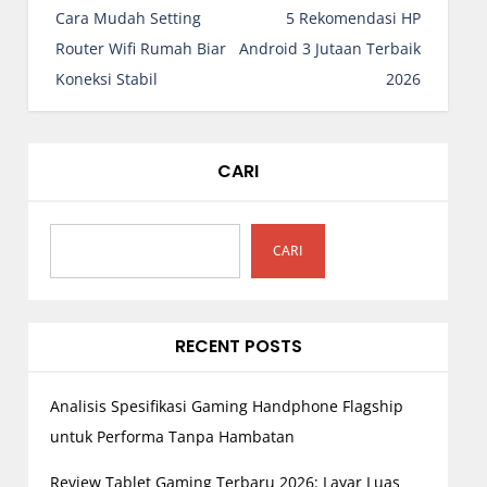
a
Cara Mudah Setting
5 Rekomendasi HP
v
Router Wifi Rumah Biar
Android 3 Jutaan Terbaik
i
Koneksi Stabil
2026
g
a
s
CARI
i
p
o
CARI
s
RECENT POSTS
Analisis Spesifikasi Gaming Handphone Flagship
untuk Performa Tanpa Hambatan
Review Tablet Gaming Terbaru 2026: Layar Luas