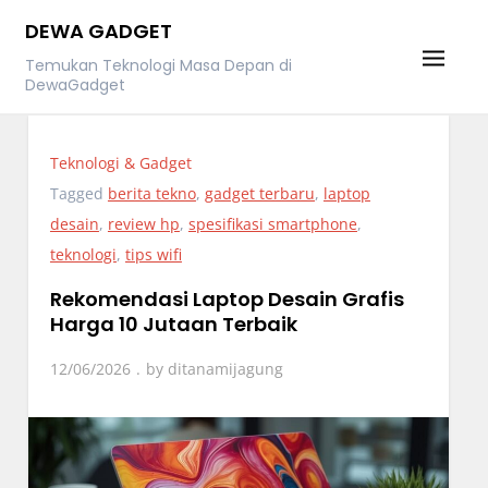
Skip
DEWA GADGET
to
Temukan Teknologi Masa Depan di
content
DewaGadget
Teknologi & Gadget
Tagged
berita tekno
,
gadget terbaru
,
laptop
desain
,
review hp
,
spesifikasi smartphone
,
teknologi
,
tips wifi
Rekomendasi Laptop Desain Grafis
Harga 10 Jutaan Terbaik
12/06/2026
by
ditanamijagung